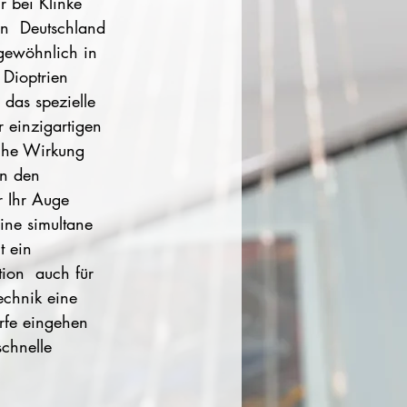
r bei Klinke 
n  Deutschland 
gewöhnlich in  
 Dioptrien 
das spezielle 
 einzigartigen 
sche Wirkung 
n den  
 Ihr Auge 
ine simultane 
t ein 
tion  auch für 
echnik eine 
rfe eingehen 
schnelle 