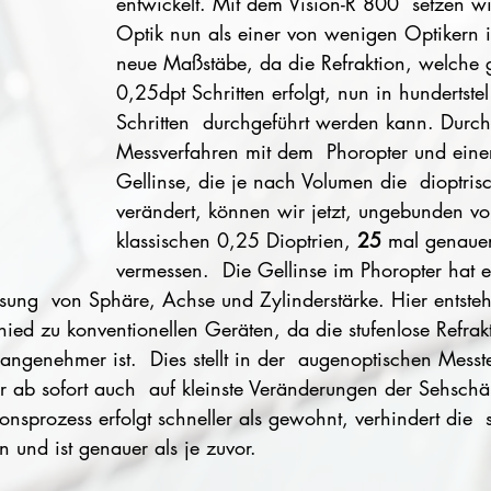
entwickelt. Mit dem Vision-R 800  setzen wi
Optik nun als einer von wenigen Optikern i
neue Maßstäbe, da die Refraktion, welche 
0,25dpt Schritten erfolgt, nun in hundertstel
Schritten  durchgeführt werden kann. Durch 
Messverfahren mit dem  Phoropter und einer
Gellinse, die je nach Volumen die  dioptri
verändert, können wir jetzt, ungebunden vo
klassischen 0,25 Dioptrien, 
25
 mal genauer
vermessen.  Die Gellinse im Phoropter hat e
sung  von Sphäre, Achse und Zylinderstärke. Hier entsteh
chied zu konventionellen Geräten, da die stufenlose Refrak
angenehmer ist.  Dies stellt in der  augenoptischen Messt
ir ab sofort auch  auf kleinste Veränderungen der Sehschä
onsprozess erfolgt schneller als gewohnt, verhindert die  
und ist genauer als je zuvor.  